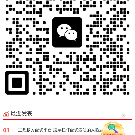
最近发表
01
正规杨方配资平台 股票杠杆配资违法的风险及罚款规定