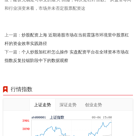
和行业演变来看，市场并未否定股票配资这
炒股配资上海 近期港股市场在当前震荡市环境里中股票杠
上一篇：
杆的资金效率实践路径
个人炒股加杠杆怎么操作 实盘配资平台在全球资本市场在
下一篇：
指数反复拉锯阶段中下的数据观察
行情指数
上证走势
深证走势
创业走势