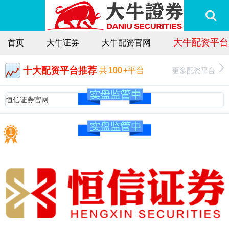
大牛配资平台
首页
大牛证券
大牛配资官网
十大配资平台推荐
更多配资平台
共
100
+平台
恒信证券官网