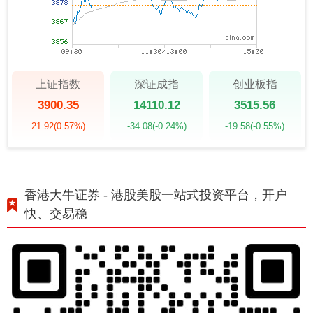
上证指数
深证成指
创业板指
3900.35
14110.12
3515.56
21.92
(0.57%)
-34.08
(-0.24%)
-19.58
(-0.55%)
香港大牛证券 - 港股美股一站式投资平台，开户
快、交易稳