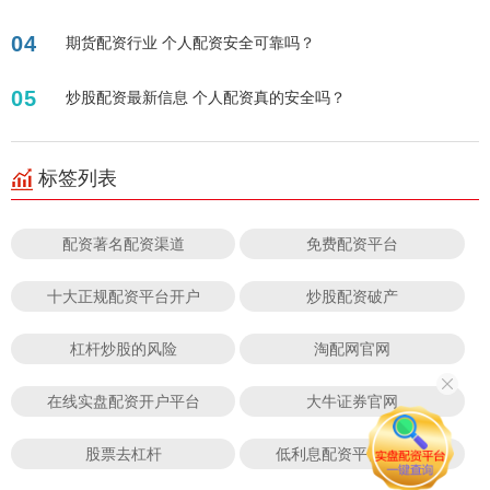
04
期货配资行业 个人配资安全可靠吗？
05
炒股配资最新信息 个人配资真的安全吗？
标签列表
配资著名配资渠道
免费配资平台
十大正规配资平台开户
炒股配资破产
杠杆炒股的风险
淘配网官网
在线实盘配资开户平台
大牛证券官网
股票去杠杆
低利息配资平台有哪些