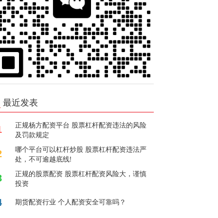
最近发表
正规杨方配资平台 股票杠杆配资违法的风险
1
及罚款规定
哪个平台可以杠杆炒股 股票杠杆配资违法严
2
处，不可逾越底线!
正规的股票配资 股票杠杆配资风险大，谨慎
3
投资
4
期货配资行业 个人配资安全可靠吗？