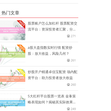
热门文章
股票账户怎么加杠杆 股票配资交
流平台：资深投资者汇聚，分享
实
271
a股大盘指数实时行情 配资炒
股：放大收益，风险几何？
261
炒股开户精通卓信宝配资 场内配
资平台：助力投资者放大收益
260
5大杠杆平台股票一览表 金夆策
略表现如何？揭秘其实际效果与
市
249