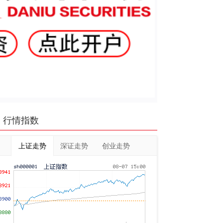
行情指数
上证走势
深证走势
创业走势