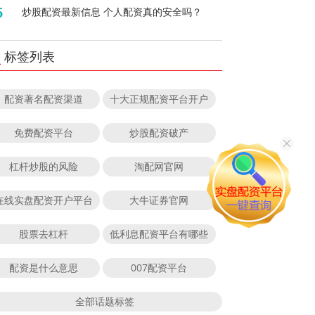
5
炒股配资最新信息 个人配资真的安全吗？
标签列表
配资著名配资渠道
十大正规配资平台开户
免费配资平台
炒股配资破产
杠杆炒股的风险
淘配网官网
在线实盘配资开户平台
大牛证券官网
股票去杠杆
低利息配资平台有哪些
配资是什么意思
007配资平台
全部话题标签