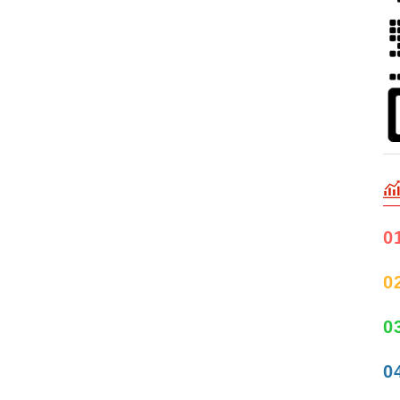
0
0
0
0