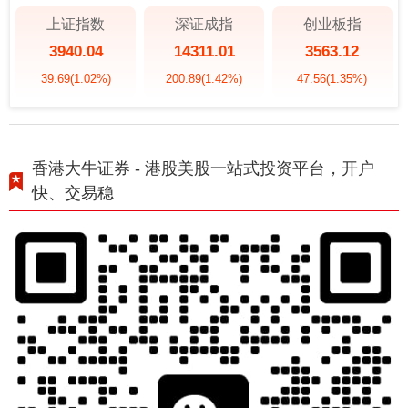
上证指数
深证成指
创业板指
3940.04
14311.01
3563.12
39.69
(1.02%)
200.89
(1.42%)
47.56
(1.35%)
香港大牛证券 - 港股美股一站式投资平台，开户
快、交易稳