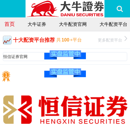
首页
大牛证券
大牛配资官网
大牛配资平台
十大配资平台推荐
更多配资平台
共
100
+平台
恒信证券官网